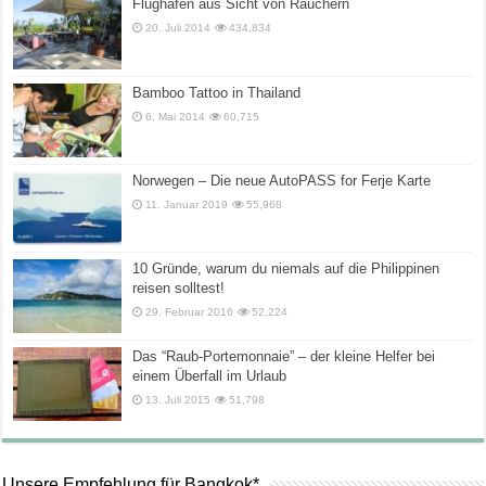
Flughäfen aus Sicht von Rauchern
20. Juli 2014
434,834
Bamboo Tattoo in Thailand
6. Mai 2014
60,715
Norwegen – Die neue AutoPASS for Ferje Karte
11. Januar 2019
55,968
10 Gründe, warum du niemals auf die Philippinen
reisen solltest!
29. Februar 2016
52,224
Das “Raub-Portemonnaie” – der kleine Helfer bei
einem Überfall im Urlaub
13. Juli 2015
51,798
Unsere Empfehlung für Bangkok*