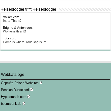
Reiseblogger trifft Reiseblogger
Volker von:
Insta Thai
Brigitte & Anton von:
Wolkenzähler
Tobi von:
Home is where Your Bag is
Webkataloge
Geprüfte Reisen Websites
Pension Düsseldorf
Hypersmash.com
boomarank.de