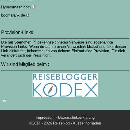
Hypersmash.com
boomarank.de
finasterid kaufen
Provision-Links
Die mit Sternchen (*) gekennzeichneten Verweise sind sogenannte
Provision-Links. Wenn du auf so einen Verweislink klickst und über diesen
Link einkaufst, bekomme ich von deinem Einkauf eine Provision. Für dich
verändert sich der Preis nicht.
Wir sind Mitglied beim :
Impressum
-
Datenschutzerklärung
©2014 - 2026 Reiseblog - Auszeitnomaden