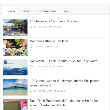
Popular
Recent
Kommentare
Tags
Flughäfen aus Sicht von Rauchern
20. Juli 2014
434,956
Bamboo Tattoo in Thailand
6. Mai 2014
60,724
Norwegen – Die neue AutoPASS for Ferje Karte
11. Januar 2019
56,083
10 Gründe, warum du niemals auf die Philippinen
reisen solltest!
29. Februar 2016
52,251
Das “Raub-Portemonnaie” – der kleine Helfer bei
einem Überfall im Urlaub