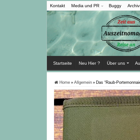
Kontakt
Media und PR
Buggy
Archiv
Startseite
Neu Hier ?
Über uns
Au
Home
»
Allgemein
»
Das “Raub-Portemonnaie”