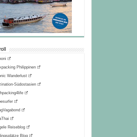
oll
noni
packing Philippinen
nic Wanderlust
ination-Südostasien
hpacking4life
esurfer
ngVagabond
aThai
gele Reiseblog
lingsplätze Blog