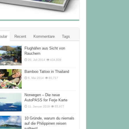
ular
Recent
Kommentare
Tags
Flughäfen aus Sicht von
Rauchern
20. Juli 2014
434,839
Bamboo Tattoo in Thailand
6. Mai 2014
60,717
Norwegen – Die neue
AutoPASS for Ferje Karte
11. Januar 2019
55,977
10 Gründe, warum du niemals
auf die Philippinen reisen
solltest!