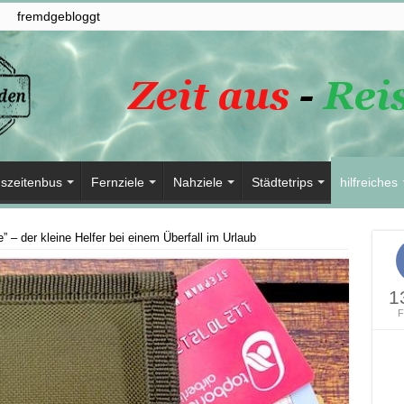
fremdgebloggt
szeitenbus
Fernziele
Nahziele
Städtetrips
hilfreiches
 – der kleine Helfer bei einem Überfall im Urlaub
1
F