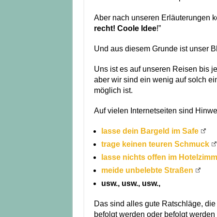
Aber nach unseren Erläuterungen k
recht! Coole Idee
!”
Und aus diesem Grunde ist unser B
Uns ist es auf unseren Reisen bis je
aber wir sind ein wenig auf solch ei
möglich ist.
Auf vielen Internetseiten sind Hinw
lasse dein Bargeld im Safe
trage keinen teuren Schmuck
lasse nichts offen im Hotelzimm
meide unbelebte Straßen
usw., usw., usw.,
Das sind alles gute Ratschläge, die
befolgt werden oder befolgt werden