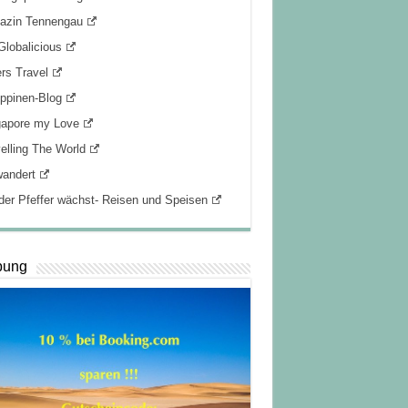
azin Tennengau
lobalicious
rs Travel
ippinen-Blog
gapore my Love
elling The World
wandert
er Pfeffer wächst- Reisen und Speisen
bung