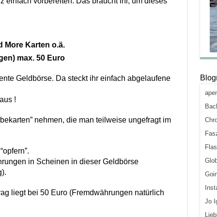
 einfach vorbereiten: Das braucht ihr, um dieses
nd More Karten o.ä.
gen) max. 50 Euro
Blogr
iente Geldbörse. Da steckt ihr einfach abgelaufene
ape
aus !
Back
rbekarten” nehmen, die man teilweise ungefragt im
Chro
Fasz
Flas
“opfern”.
Glob
rungen in Scheinen in dieser Geldbörse
).
Goi
Inst
ag liegt bei 50 Euro (Fremdwährungen natürlich
Jo I
Lieb