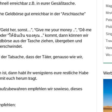
hnell erreichbar z.B. in eurer Gesäßtasche.
Mag
MrsG
he Geldbörse gut erreichbar in der “Arschtasche”
Pete
Phil
“Geld her, sonst…”, “Give me your money ..”, “Dê-me
Sin
” oder “ให้ฉันเงิน ของคุณ ..” kommt, dann können wir
ldbörse aus der Tasche ziehen, übergeben und
Trav
 verschwindet.
Ver
Wo d
der Tatsache, dass der Täter, genauso wie wir,
ist, dann habt ihr wenigstens eure restliche Habe
Wer
n mit euch herum tragt.
 aufzubewahren empfehlen wir sowieso, dieses
mpfehlen: