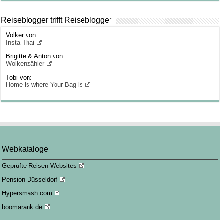
Reiseblogger trifft Reiseblogger
Volker von:
Insta Thai
Brigitte & Anton von:
Wolkenzähler
Tobi von:
Home is where Your Bag is
Webkataloge
Geprüfte Reisen Websites
Pension Düsseldorf
Hypersmash.com
boomarank.de