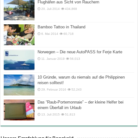
Flughäfen aus Sicht von Rauchern
20. Juli 2014
434,868
Bamboo Tattoo in Thailand
6. Mai 2014
60,718
Norwegen – Die neue AutoPASS for Ferje Karte
11. Januar 2019
56,013
10 Gründe, warum du niemals auf die Philippinen
reisen solltest!
29. Februar 2016
52,243
Das “Raub-Portemonnaie” – der kleine Helfer bei
einem Überfall im Urlaub
13. Juli 2015
51,813