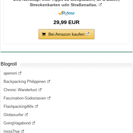
Streckenkarten udn Straßenatlas.
29,99 EUR
Bei Amazon kaufen
Blogroll
apenoni
Backpacking Philippinen
Chronic Wanderlust
Faszination-Südostasien
Flashpacking4life
Globesurfer
GoingVagabond
InstaThai