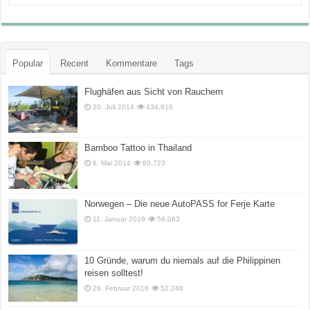
Popular
Recent
Kommentare
Tags
Flughäfen aus Sicht von Rauchern
20. Juli 2014
434,916
Bamboo Tattoo in Thailand
6. Mai 2014
60,723
Norwegen – Die neue AutoPASS for Ferje Karte
11. Januar 2019
56,063
10 Gründe, warum du niemals auf die Philippinen
reisen solltest!
29. Februar 2016
52,248