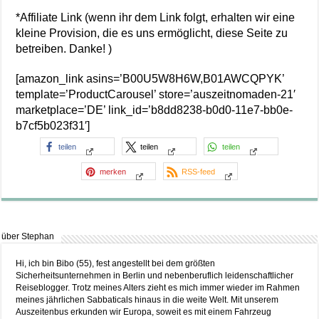
*Affiliate Link (wenn ihr dem Link folgt, erhalten wir eine
kleine Provision, die es uns ermöglicht, diese Seite zu
betreiben. Danke! )
[amazon_link asins=’B00U5W8H6W,B01AWCQPYK’
template=’ProductCarousel’ store=’auszeitnomaden-21′
marketplace=’DE’ link_id=’b8dd8238-b0d0-11e7-bb0e-
b7cf5b023f31′]
teilen
teilen
teilen
merken
RSS-feed
über Stephan
Hi, ich bin Bibo (55), fest angestellt bei dem größten
Sicherheitsunternehmen in Berlin und nebenberuflich leidenschaftlicher
Reiseblogger. Trotz meines Alters zieht es mich immer wieder im Rahmen
meines jährlichen Sabbaticals hinaus in die weite Welt. Mit unserem
Auszeitenbus erkunden wir Europa, soweit es mit einem Fahrzeug