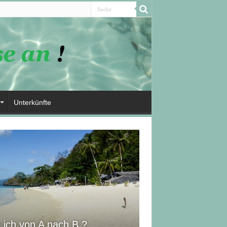
Unterkünfte
packing Packliste –
ich von A nach B ?