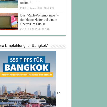
solltest!
29. Februar 2016
52,226
Das “Raub-Portemonnaie” –
der kleine Helfer bei einem
Überfall im Urlaub
13. Juli 2015
51,799
re Empfehlung für Bangkok*