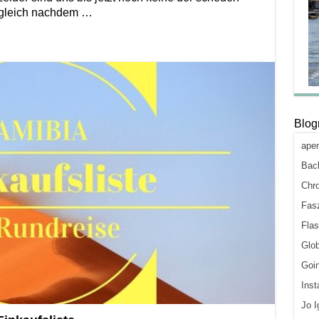
 gleich nachdem …
Blogr
ape
Back
Chro
Fasz
Flas
Glob
Goi
Inst
Jo I