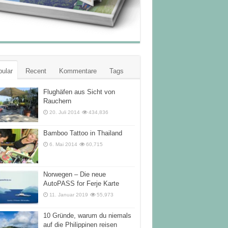
ular
Recent
Kommentare
Tags
Flughäfen aus Sicht von
Rauchern
20. Juli 2014
434,836
Bamboo Tattoo in Thailand
6. Mai 2014
60,715
Norwegen – Die neue
AutoPASS for Ferje Karte
11. Januar 2019
55,973
10 Gründe, warum du niemals
auf die Philippinen reisen