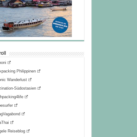
oll
noni
packing Philippinen
nic Wanderlust
ination-Südostasien
hpacking4life
esurfer
ngVagabond
aThai
gele Reiseblog